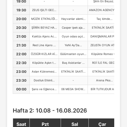
19:00
-
-
Şiirin En Beyaz...
19:30
ZEUS IŞILTI GEC...
-
AMAZON AGENCY K...
20:00
MÜZİK ETKİNLİĞİ...
Hayvanlar alemi...
Taç kimde...
C
20:30
ŞİİRİN BEYAZ HA...
Casper ipek aja...
ETKİNLİK SAATİ ...
21:00
Kaktüs Ajans Ac...
Oyun odası açıl...
DANIŞMANLAR PK...
21:30
Red Line Ajans ...
YeNi Ay'Da...
ZEUSTA OYUN ATE...
A
22:00
ÖZGÜR KIZLAR Aİ...
Gülümseten oyun...
Köpükte Romeo v...
Kö
22:30
Köpükte Aşkın t...
Baş Asistanlar ...
ROİ İLE FAL GEC...
P
23:00
Aslan Kükremesi...
ETKİNLİK SAATİ...
ETKİNLİK SAATİ...
GE
23:30
Dostluk Etkinli...
-
Arena Pksı...
00:00
Şans ve Eğlence...
06 MEGA SHOW...
BİR TUTKUDUR AR...
👑✨
Hafta 2: 10.08 - 16.08.2026
Saat
Pzt
Sal
Çar
Pe