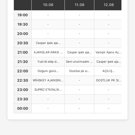
10.08
11.08
12.08
13.
19:00
-
-
-
-
19:30
-
-
-
-
20:00
-
-
-
-
20:30
Casper ipek aja...
-
-
-
21:00
AJANSLAR ARASI ...
Casper ipek aja...
Vampir Ajans Aç...
-
21:30
Yuki iki ekip d...
Seni unutmadım ...
Casper ipek aja...
-
22:00
Doğum günü...
Dostluk pk sı...
AÇILIŞ...
-
22:30
WİHSKEY AJANSIN...
-
DOSTLUK PK SI...
-
23:00
SUPRİZ ETKİNLİK...
-
-
-
23:30
-
-
-
-
00:00
-
-
-
-